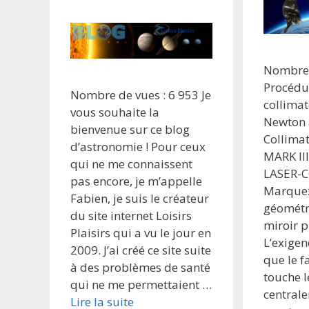
Nombre 
Procédu
Nombre de vues : 6 953 Je
collimat
vous souhaite la
Newton 
bienvenue sur ce blog
Collima
d’astronomie ! Pour ceux
MARK III
qui ne me connaissent
LASER-C
pas encore, je m’appelle
Marquez
Fabien, je suis le créateur
géométr
du site internet Loisirs
miroir p
Plaisirs qui a vu le jour en
L’exigen
2009. J’ai créé ce site suite
que le f
à des problèmes de santé
touche l
qui ne me permettaient …
central
Lire la suite