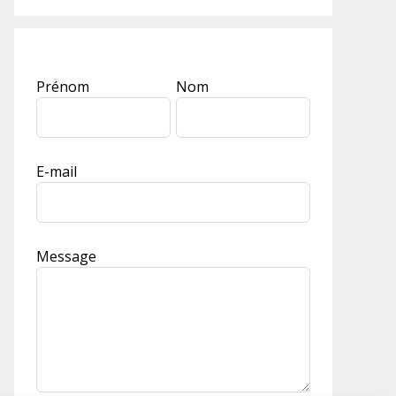
Leave
Prénom
Nom
this
field
blank
E-mail
Message