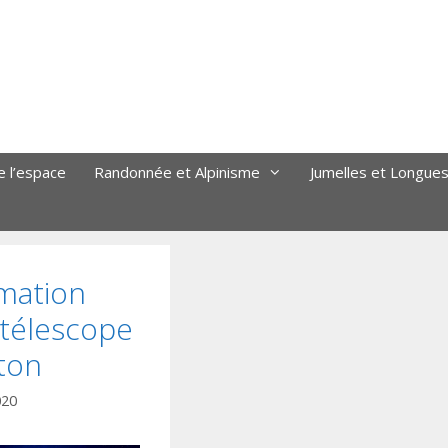
e l’espace
Randonnée et Alpinisme
Jumelles et Longue
imation
 télescope
ton
020