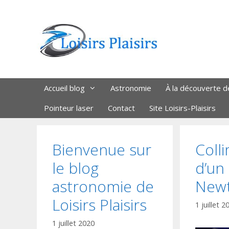
Aller
au
contenu
Accueil blog
Astronomie
À la découverte d
Pointeur laser
Contact
Site Loisirs-Plaisirs
Bienvenue sur
Coll
le blog
d’un
astronomie de
New
Loisirs Plaisirs
1 juillet 2
1 juillet 2020