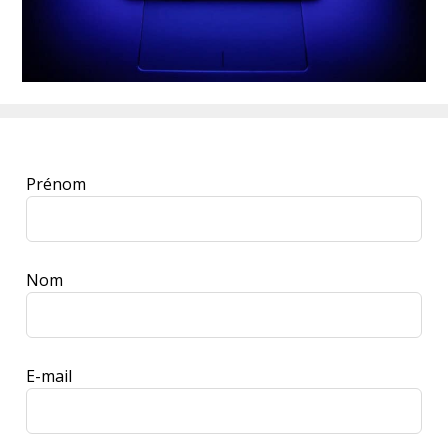
Leave
Prénom
this
field
blank
Nom
E-mail