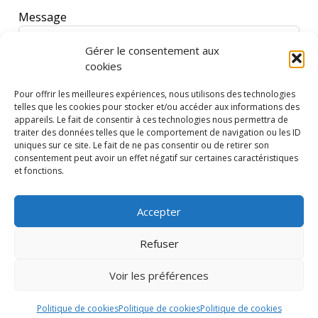
Message
Gérer le consentement aux
cookies
Pour offrir les meilleures expériences, nous utilisons des technologies
telles que les cookies pour stocker et/ou accéder aux informations des
appareils. Le fait de consentir à ces technologies nous permettra de
traiter des données telles que le comportement de navigation ou les ID
uniques sur ce site. Le fait de ne pas consentir ou de retirer son
J'accepte que Loisirs Plaisirs stocke et traite les
consentement peut avoir un effet négatif sur certaines caractéristiques
informations transmises par le biais de ce
et fonctions.
formulaire.
Accepter
Envoyer ma question
Refuser
Voir les préférences
Loisirs Plaisirs © 2026 - Tous droits réservés
Politique de cookies
Politique de cookies
Politique de cookies