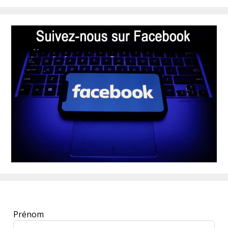
Leave
Prénom
this