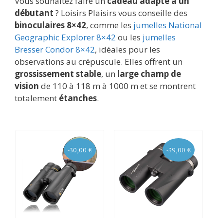
Vous souhaitez faire un
cadeau adapté à un
débutant
? Loisirs Plaisirs vous conseille des
binoculaires 8×42
, comme les
jumelles National
Geographic Explorer 8×42
ou les
jumelles
Bresser Condor 8×42
, idéales pour les
observations au crépuscule. Elles offrent un
grossissement stable
, un
large champ de
vision
de 110 à 118 m à 1000 m et se montrent
totalement
étanches
.