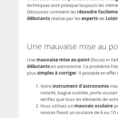
techniques sont presque toujours les mêmes
Découvrez comment les
résoudre facileme
débutants
réalisé par les
experts
de
Loisir
Une mauvaise mise au po
Une
mauvaise mise au point
(focus) 👀 fai
débutants
en astronomie. Ce problème fré
plus
simples à corriger
. Il possède en effet
Votre
instrument d’astronomie
n’e
installé, bague oubliée, porte-oculaire
vérifiez que tous les éléments de votr
Vous utilisez un
mauvais oculaire
po
novices fixent un oculaire de 6 ou 10