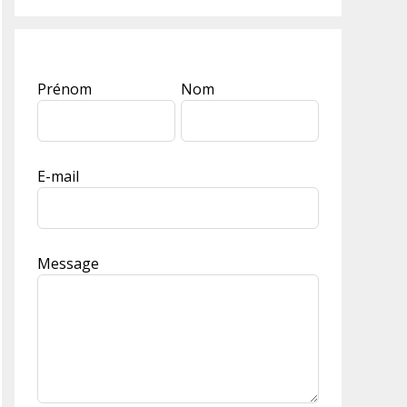
Leave
Prénom
Nom
this
field
blank
E-mail
Message