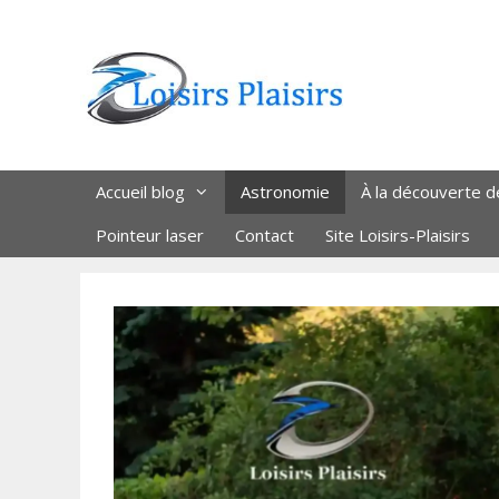
Aller
au
contenu
Accueil blog
Astronomie
À la découverte d
Pointeur laser
Contact
Site Loisirs-Plaisirs