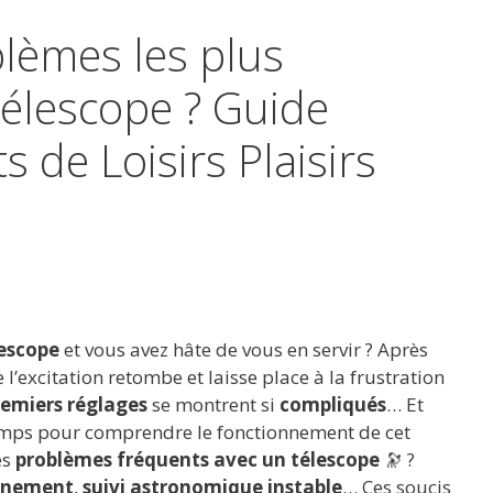
blèmes les plus
télescope ? Guide
 de Loisirs Plaisirs
lescope
et vous avez hâte de vous en servir ? Après
e l’excitation retombe et laisse place à la frustration
emiers réglages
se montrent si
compliqués
… Et
emps pour comprendre le fonctionnement de cet
es
problèmes fréquents avec un télescope
🔭 ?
ignement
,
suivi astronomique instable
… Ces soucis