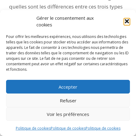
quelles sont les différences entre ces trois types
de télescope ?
Gérer le consentement aux
Comment débuter en astrophotographie ?
cookies
Guide 2026 complet pour astrophotographes
Pour offrir les meilleures expériences, nous utilisons des technologies
telles que les cookies pour stocker et/ou accéder aux informations des
novices
appareils. Le fait de consentir à ces technologies nous permettra de
traiter des données telles que le comportement de navigation ou les ID
uniques sur ce site. Le fait de ne pas consentir ou de retirer son
consentement peut avoir un effet négatif sur certaines caractéristiques
et fonctions.
2 réflexions au sujet de “Top 5
Sky-Watcher 2026 : Les meilleurs
Accepter
setups d’astronomie et
d’astrophoto”
Refuser
Voir les préférences
DOMAT
Politique de cookies
Politique de cookies
Politique de cookies
24 février 2026 à 10:12