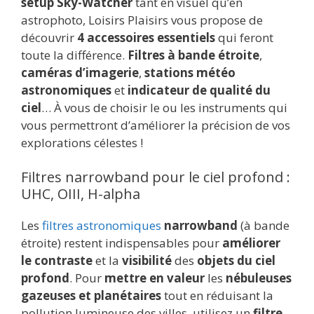
setup Sky-Watcher
tant en visuel qu’en
astrophoto, Loisirs Plaisirs vous propose de
découvrir
4 accessoires essentiels
qui feront
toute la différence.
Filtres à bande étroite
,
caméras d’imagerie
,
stations météo
astronomiques
et
indicateur de qualité du
ciel
… À vous de choisir le ou les instruments qui
vous permettront d’améliorer la précision de vos
explorations célestes !
Filtres narrowband pour le ciel profond :
UHC, OIII, H-alpha
Les
filtres astronomiques
narrowband
(à bande
étroite) restent indispensables pour
améliorer
le contraste
et la
visibilité
des
objets du ciel
profond
. Pour
mettre en valeur
les
nébuleuses
gazeuses et planétaires
tout en réduisant la
pollution lumineuse des villes, utilisez un
filtre