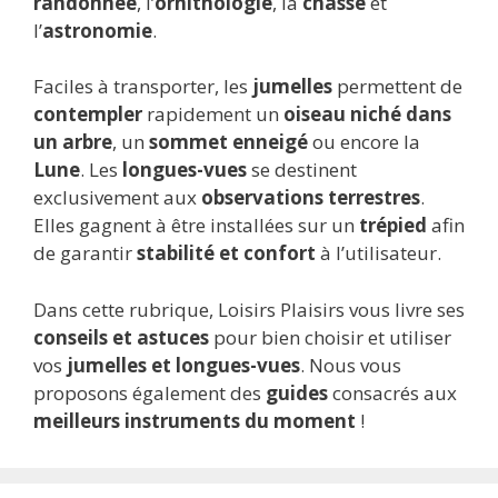
randonnée
, l’
ornithologie
, la
chasse
et
l’
astronomie
.
Faciles à transporter, les
jumelles
permettent de
contempler
rapidement un
oiseau niché dans
un arbre
, un
sommet enneigé
ou encore la
Lune
. Les
longues-vues
se destinent
exclusivement aux
observations terrestres
.
Elles gagnent à être installées sur un
trépied
afin
de garantir
stabilité et confort
à l’utilisateur.
Dans cette rubrique, Loisirs Plaisirs vous livre ses
conseils et astuces
pour bien choisir et utiliser
vos
jumelles et longues-vues
. Nous vous
proposons également des
guides
consacrés aux
meilleurs instruments du moment
!