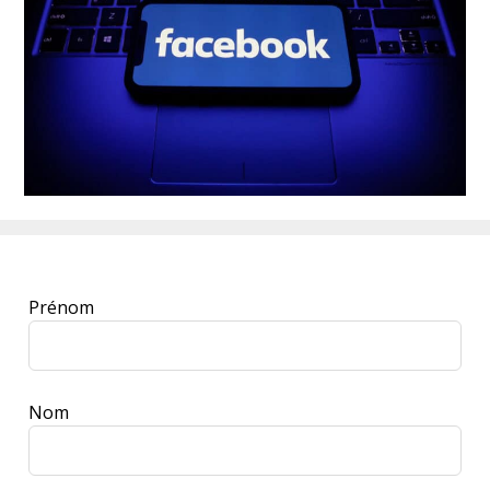
Leave
Prénom
this
field
blank
Nom