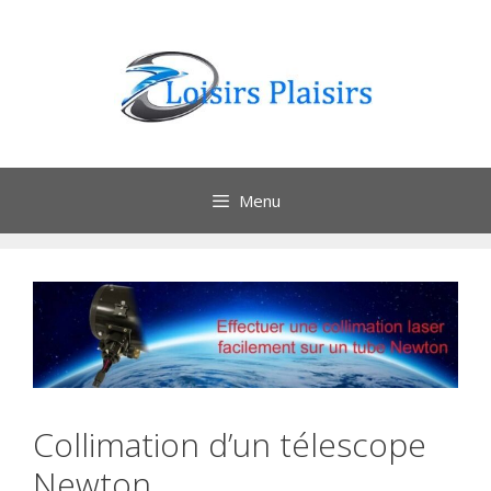
Aller
au
contenu
Menu
Collimation d’un télescope
Newton