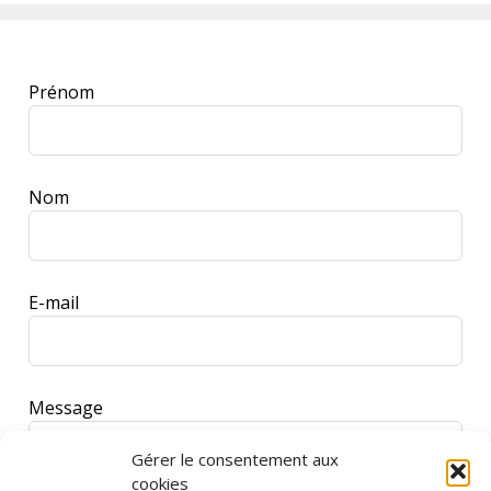
Leave
Prénom
this
field
blank
Nom
E-mail
Message
Gérer le consentement aux
cookies