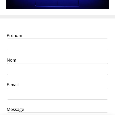
Leave
Prénom
this
field
blank
Nom
E-mail
Message