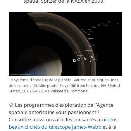
spatial Spitzer de la NASA en 2009.
Le système d’anneaux de la planète Saturne et quelques unes
de ses lunes (Crédits photo : Kevin Gill from Nashua, NH, United
States, CC BY-SA 2.0, via Wikimedia Commons).
🚀 Les programmes d’exploration de l’Agence
spatiale américaine vous passionnent ?
Consultez aussi nos articles consacrés aux
plus
beaux clichés du télescope James-Webb
et à la