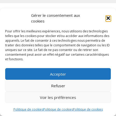
Les derniers articles
Gérer le consentement aux
cookies
Les meilleures idées cadeaux météo pour faire
Pour offrir les meilleures expériences, nous utilisons des technologies
plaisir à un passionné d’observations
telles que les cookies pour stocker et/ou accéder aux informations des
météorologiques
appareils. Le fait de consentir à ces technologies nous permettra de
traiter des données telles que le comportement de navigation ou les ID
Comment observer une éclipse solaire en toute
uniques sur ce site. Le fait de ne pas consentir ou de retirer son
sécurité ? Guide pratique pour astronomes
consentement peut avoir un effet négatif sur certaines caractéristiques
et fonctions.
amateurs
Quel filtre solaire Baader choisir pour son
Accepter
instrument d’astronomie ? Guide pratique 2026
Les meilleures idées cadeaux scientifiques pour
Refuser
les passionnés d’explorations microscopiques
Les meilleures idées cadeaux nature pour
Voir les préférences
surprendre un amateur d’aventures outdoor
Politique de cookies
Politique de cookies
Politique de cookies
Les meilleures idées cadeaux astronomie pour