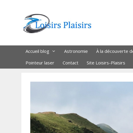
Aller
au
contenu
Accueil blog
Astronomie
À la découverte d
Pointeur laser
Contact
Site Loisirs-Plaisirs