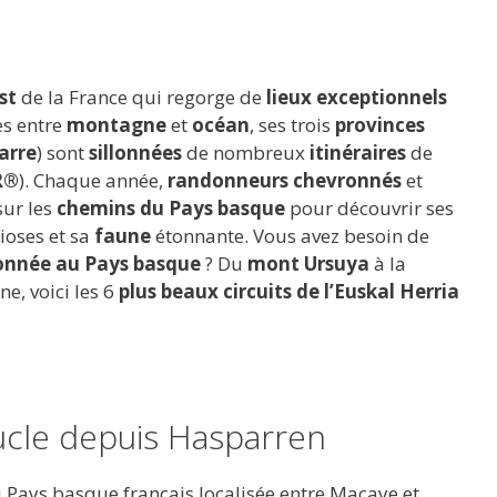
st
de la France qui regorge de
lieux exceptionnels
es entre
montagne
et
océan
, ses trois
provinces
arre
) sont
sillonnées
de nombreux
itinéraires
de
R®
). Chaque année,
randonneurs chevronnés
et
ur les
chemins du Pays basque
pour découvrir ses
oses et sa
faune
étonnante. Vous avez besoin de
onnée au Pays basque
? Du
mont Ursuya
à la
e, voici les 6
plus beaux circuits de l’Euskal Herria
ucle depuis Hasparren
Pays basque français localisée entre Macaye et