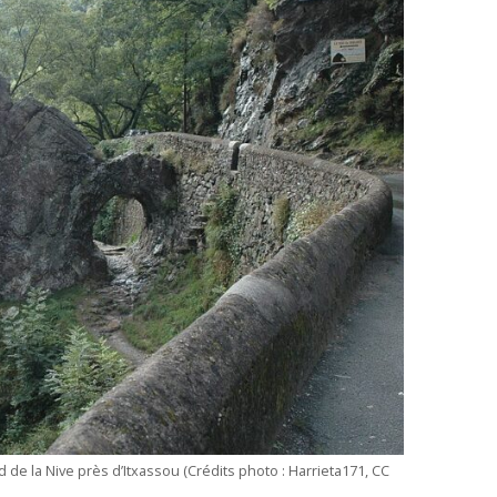
 de la Nive près d’Itxassou (Crédits photo : Harrieta171, CC