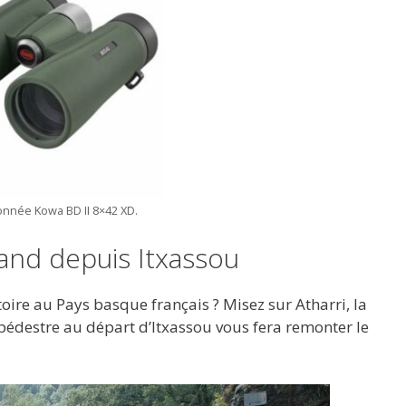
onnée Kowa BD II 8×42 XD.
land depuis Itxassou
toire au Pays basque français ? Misez sur Atharri, la
pédestre au départ d’Itxassou vous fera remonter le