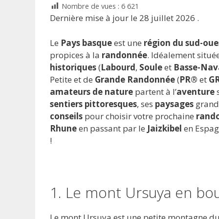
Nombre de vues :
6 621
Dernière mise à jour le 28 juillet 2026 .
Le
Pays basque
est une
région du sud-oue
propices à la
randonnée
. Idéalement situé
historiques
(
Labourd
,
Soule
et
Basse-Nav
Petite et de
Grande Randonnée
(
PR®
et
G
amateurs de nature
partent à l’
aventure
s
sentiers pittoresques
, ses
paysages
grandi
conseils
pour choisir votre prochaine
rand
Rhune
en passant par le
Jaizkibel
en Espagn
!
1. Le mont Ursuya en bo
Le mont Ursuya est une petite montagne du 