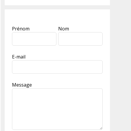
Leave
Prénom
Nom
this
field
blank
E-mail
Message